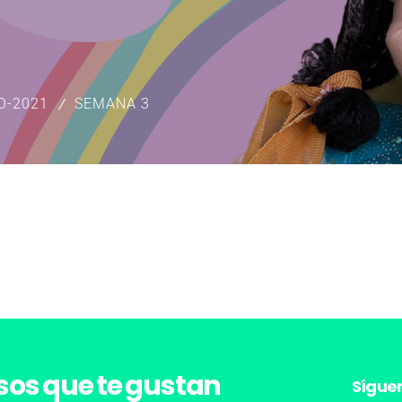
O-2021
SEMANA 3
sos
que te gustan
Sígue