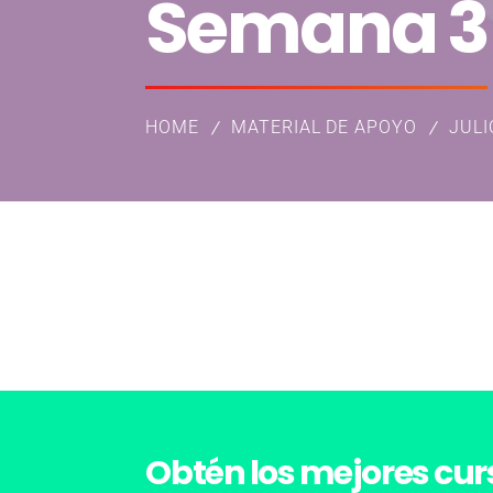
Semana 3
HOME
MATERIAL DE APOYO
JULI
Obtén los
mejores cur