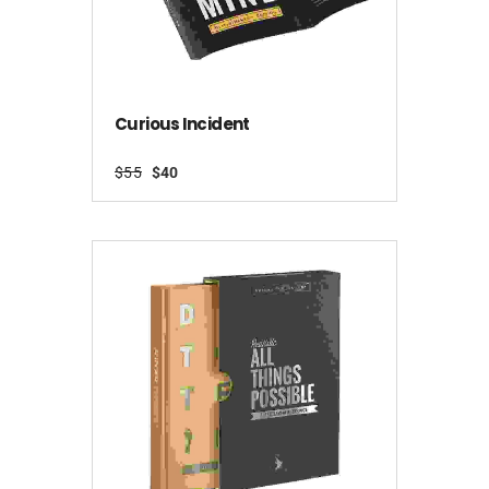
Curious Incident
Original
Current
$
55
$
40
price
price
was:
is:
$55.
$40.