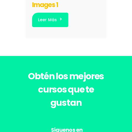
Images 1
Leer Más
Obtén los
mejores
cursos
que te
gustan
Síguenos en