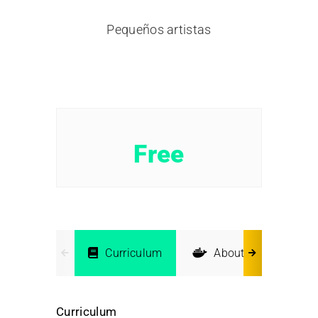
Pequeños artistas
Free
Curriculum
About
Inst
Curriculum